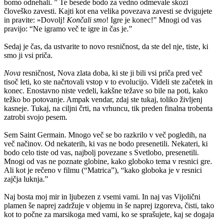
bomo odnehali. ” Te besede bodo za vedno odmevale skozi
človeško zavesti. Kajti kot ena velika povezava zavesti se dvigujete
in pravite: »Dovolj!
Končali smo
! Igre je konec!” Mnogi od vas
pravijo: “Ne igramo več te igre in čas je.”
Sedaj je čas, da ustvarite to novo resničnost, da ste del nje, tiste, ki
smo ji vsi priča.
Nova
resničnost, Nova zlata doba, ki ste ji bili vsi priča pred več
tisoč leti, ko ste načrtovali vstop v to evolucijo. Videli ste začetek in
konec. Enostavno niste vedeli, kakšne težave so bile na poti, kako
težko bo potovanje. Ampak vendar, zdaj ste tukaj, toliko življenj
kasneje. Tukaj, na ciljni črti, na vrhuncu, tik preden finalna trobenta
zatrobi svojo pesem.
Sem Saint Germain. Mnogo več se bo razkrilo v več pogledih, na
več načinov. Od nekaterih, ki vas ne bodo presenetili. Nekateri, ki
bodo celo tiste od vas, najbolj povezane s Svetlobo, presenetili.
Mnogi od vas ne poznate globine, kako globoko tema v resnici gre.
Ali kot je rečeno v filmu (“Matrica”), “kako globoka je v resnici
zajčja luknja.”
Naj bosta moj mir in ljubezen z vsemi vami. In naj vas Vijolični
plamen še naprej zadržuje v objemu in še naprej izgoreva, čisti, tako
kot to počne za marsikoga med vami, ko se sprašujete, kaj se dogaja