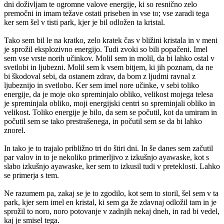
dni doživljam te ogromne valove energije, ki so resnično zelo
premočni in imam težave ostati priseben in vse to; vse zaradi tega
ker sem šel v tisti park, kjer je bil odložen ta kristal.
Tako sem bil le na kratko, zelo kratek čas v bližini kristala in v meni
je sprožil eksplozivno energijo. Tudi zvoki so bili popačeni. Imel
sem vse vrste norih učinkov. Molil sem in molil, da bi lahko ostal v
svetlobi in ljubezni. Molil sem k vsem bitjem, ki jih poznam, da ne
bi škodoval sebi, da ostanem zdrav, da bom z ljudmi ravnal z
ljubeznijo in svetlobo. Ker sem imel nore učinke, v sebi toliko
energije, da je moje oko spreminjalo obliko, velikost mojega telesa
je spreminjala obliko, moji energijski centri so spreminjali obliko in
velikost. Toliko energije je bilo, da sem se počutil, kot da umiram in
počutil sem se tako prestrašenega, in počutil sem se da bi lahko
znorel.
In tako je to trajalo približno tri do štiri dni. In še danes sem začutil
par valov in to je nekoliko primerljivo z izkušnjo ayawaske, kot s
slabo izkušnjo ayawaske, ker sem to izkusil tudi v preteklosti. Lahko
se primerja s tem.
Ne razumem pa, zakaj se je to zgodilo, kot sem to storil, šel sem v ta
park, kjer sem imel en kristal, ki sem ga že zdavnaj odložil tam in je
sprožil to noro, noro potovanje v zadnjih nekaj dneh, in rad bi vedel,
kaj je smisel tega.