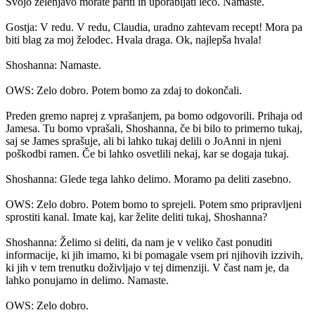
Svojo zelenjavo morate pariti in uporabljati lečo. Namaste.
Gostja: V redu. V redu, Claudia, uradno zahtevam recept! Mora pa
biti blag za moj želodec. Hvala draga. Ok, najlepša hvala!
Shoshanna: Namaste.
OWS: Zelo dobro. Potem bomo za zdaj to dokončali.
Preden gremo naprej z vprašanjem, pa bomo odgovorili. Prihaja od
Jamesa. Tu bomo vprašali, Shoshanna, če bi bilo to primerno tukaj,
saj se James sprašuje, ali bi lahko tukaj delili o JoAnni in njeni
poškodbi ramen. Če bi lahko osvetlili nekaj, kar se dogaja tukaj.
Shoshanna: Glede tega lahko delimo. Moramo pa deliti zasebno.
OWS: Zelo dobro. Potem bomo to sprejeli. Potem smo pripravljeni
sprostiti kanal. Imate kaj, kar želite deliti tukaj, Shoshanna?
Shoshanna: Želimo si deliti, da nam je v veliko čast ponuditi
informacije, ki jih imamo, ki bi pomagale vsem pri njihovih izzivih,
ki jih v tem trenutku doživljajo v tej dimenziji. V čast nam je, da
lahko ponujamo in delimo. Namaste.
OWS: Zelo dobro.