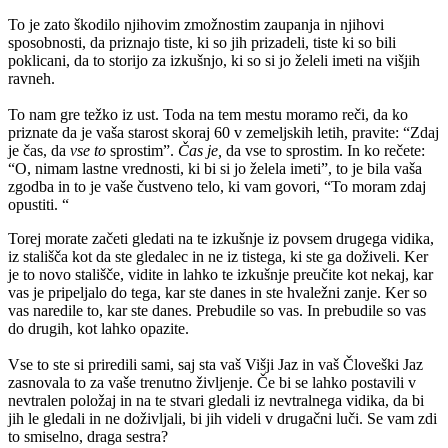
To je zato škodilo njihovim zmožnostim zaupanja in njihovi
sposobnosti, da priznajo tiste, ki so jih prizadeli, tiste ki so bili
poklicani, da to storijo za izkušnjo, ki so si jo želeli imeti na višjih
ravneh.
To nam gre težko iz ust. Toda na tem mestu moramo reči, da ko
priznate da je vaša starost skoraj 60 v zemeljskih letih, pravite: “Zdaj
je čas, da
vse to
sprostim”.
Čas je,
da vse to sprostim. In ko rečete:
“O, nimam lastne vrednosti, ki bi si jo želela imeti”, to je bila vaša
zgodba in to je vaše čustveno telo, ki vam govori, “To moram zdaj
opustiti. “
Torej morate začeti gledati na te izkušnje iz povsem drugega vidika,
iz stališča kot da ste gledalec in ne iz tistega, ki ste ga doživeli. Ker
je to novo stališče, vidite in lahko te izkušnje preučite kot nekaj, kar
vas je pripeljalo do tega, kar ste danes in ste hvaležni zanje. Ker so
vas naredile to, kar ste danes. Prebudile so vas. In prebudile so vas
do drugih, kot lahko opazite.
Vse to ste si priredili sami, saj sta vaš Višji Jaz in vaš Človeški Jaz
zasnovala to za vaše trenutno življenje. Če bi se lahko postavili v
nevtralen položaj in na te stvari gledali iz nevtralnega vidika, da bi
jih le gledali in ne doživljali, bi jih videli v drugačni luči. Se vam zdi
to smiselno, draga sestra?