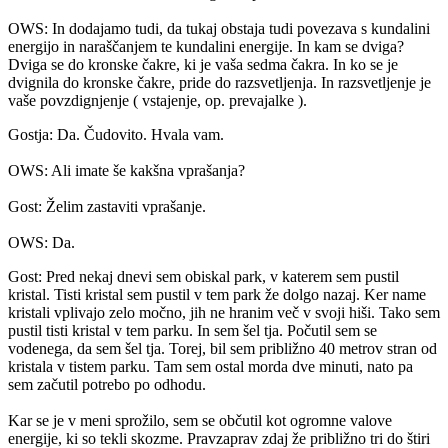
OWS: In dodajamo tudi, da tukaj obstaja tudi povezava s kundalini
energijo in naraščanjem te kundalini energije. In kam se dviga?
Dviga se do kronske čakre, ki je vaša sedma čakra. In ko se je
dvignila do kronske čakre, pride do razsvetljenja. In razsvetljenje je
vaše povzdignjenje ( vstajenje, op. prevajalke ).
Gostja: Da. Čudovito. Hvala vam.
OWS: Ali imate še kakšna vprašanja?
Gost: Želim zastaviti vprašanje.
OWS: Da.
Gost: Pred nekaj dnevi sem obiskal park, v katerem sem pustil
kristal. Tisti kristal sem pustil v tem park že dolgo nazaj. Ker name
kristali vplivajo zelo močno, jih ne hranim več v svoji hiši. Tako sem
pustil tisti kristal v tem parku. In sem šel tja. Počutil sem se
vodenega, da sem šel tja. Torej, bil sem približno 40 metrov stran od
kristala v tistem parku. Tam sem ostal morda dve minuti, nato pa
sem začutil potrebo po odhodu.
Kar se je v meni sprožilo, sem se občutil kot ogromne valove
energije, ki so tekli skozme. Pravzaprav zdaj že približno tri do štiri