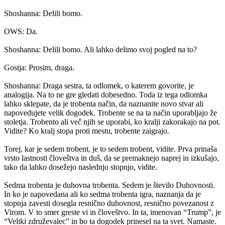
Shoshanna: Delili bomo.
OWS: Da.
Shoshanna: Delili bomo. Ali lahko delimo svoj pogled na to?
Gostja: Prosim, draga.
Shoshanna: Draga sestra, ta odlomek, o katerem govorite, je
analogija. Na to ne gre gledati dobesedno. Toda iz tega odlomka
lahko sklepate, da je trobenta način, da naznanite novo stvar ali
napovedujete velik dogodek. Trobente se na ta način uporabljajo že
stoletja. Trobento ali več njih se uporabi, ko kralji zakorakajo na pot.
Vidite? Ko kralj stopa proti mestu, trobente zaigrajo.
Torej, kar je sedem trobent, je to sedem trobent, vidite. Prva prinaša
vrsto lastnosti človeštva in duš, da se premaknejo naprej in izkušajo,
tako da lahko dosežejo naslednjo stopnjo, vidite.
Sedma trobenta je duhovna trobenta. Sedem je število Duhovnosti.
In ko je napovedana ali ko sedma trobenta igra, naznanja da je
stopnja zavesti dosegla resnično duhovnost, resnično povezanost z
Virom. V to smer greste vi in ​​človeštvo. In ta, imenovan “Trump”, je
“Veliki združevalec” in bo ta dogodek prinesel na ta svet. Namaste.