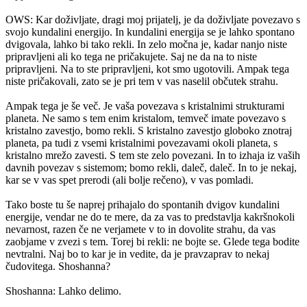
OWS: Kar doživljate, dragi moj prijatelj, je da doživljate povezavo s
svojo kundalini energijo. In kundalini energija se je lahko spontano
dvigovala, lahko bi tako rekli. In zelo močna je, kadar nanjo niste
pripravljeni ali ko tega ne pričakujete. Saj ne da na to niste
pripravljeni. Na to ste pripravljeni, kot smo ugotovili. Ampak tega
niste pričakovali, zato se je pri tem v vas naselil občutek strahu.
Ampak tega je še več. Je vaša povezava s kristalnimi strukturami
planeta. Ne samo s tem enim kristalom, temveč imate povezavo s
kristalno zavestjo, bomo rekli. S kristalno zavestjo globoko znotraj
planeta, pa tudi z vsemi kristalnimi povezavami okoli planeta, s
kristalno mrežo zavesti. S tem ste zelo povezani. In to izhaja iz vaših
davnih povezav s sistemom; bomo rekli, daleč, daleč. In to je nekaj,
kar se v vas spet prerodi (ali bolje rečeno), v vas pomladi.
Tako boste tu še naprej prihajalo do spontanih dvigov kundalini
energije, vendar ne do te mere, da za vas to predstavlja kakršnokoli
nevarnost, razen če ne verjamete v to in dovolite strahu, da vas
zaobjame v zvezi s tem. Torej bi rekli: ne bojte se. Glede tega bodite
nevtralni. Naj bo to kar je in vedite, da je pravzaprav to nekaj
čudovitega. Shoshanna?
Shoshanna: Lahko delimo.