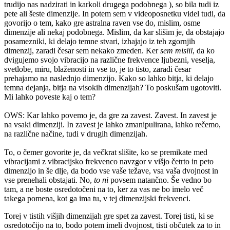
trudijo nas nadzirati in karkoli drugega podobnega ), so bila tudi iz
pete ali šeste dimenzije. In potem sem v videoposnetku videl tudi, da
govorijo o tem, kako gre astralna raven vse do, mislim, osme
dimenzije ali nekaj podobnega. Mislim, da kar slišim je, da obstajajo
posamezniki, ki delajo temne stvari, izhajajo iz teh zgornjih
dimenzij, zaradi česar sem nekako zmeden. Ker
sem mislil
, da ko
dvigujemo svojo vibracijo na različne frekvence ljubezni, veselja,
svetlobe, miru, blaženosti in vse to, je to tisto, zaradi česar
prehajamo na naslednjo dimenzijo. Kako so lahko bitja, ki delajo
temna dejanja, bitja na visokih dimenzijah? To poskušam ugotoviti.
Mi lahko poveste kaj o tem?
OWS: Kar lahko povemo je, da gre za zavest. Zavest. In zavest je
na vsaki dimenziji. In zavest je lahko zmanipulirana, lahko rečemo,
na različne načine, tudi v drugih dimenzijah.
To, o čemer govorite je, da večkrat slišite, ko se premikate med
vibracijami z vibracijsko frekvenco navzgor v višjo četrto in peto
dimenzijo in še dlje, da bodo vse vaše težave, vsa vaša dvojnost in
vse prenehali obstajati. No,
to ni
povsem natančno. Še vedno bo
tam, a ne boste osredotočeni na to, ker za vas ne bo imelo več
takega pomena, kot ga ima tu, v tej dimenzijski frekvenci.
Torej v tistih višjih dimenzijah gre spet za zavest. Torej tisti, ki se
osredotočijo na to, bodo potem imeli dvojnost, tisti občutek za to in