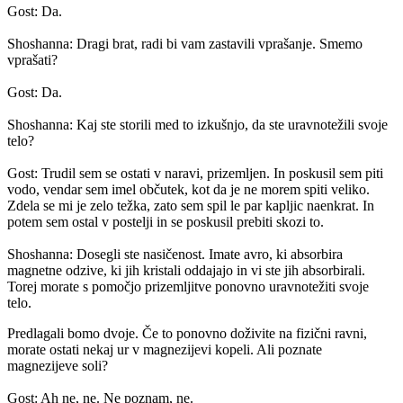
Gost: Da.
Shoshanna: Dragi brat, radi bi vam zastavili vprašanje. Smemo
vprašati?
Gost: Da.
Shoshanna: Kaj ste storili med to izkušnjo, da ste uravnotežili svoje
telo?
Gost: Trudil sem se ostati v naravi, prizemljen. In poskusil sem piti
vodo, vendar sem imel občutek, kot da je ne morem spiti veliko.
Zdela se mi je zelo težka, zato sem spil le par kapljic naenkrat. In
potem sem ostal v postelji in se poskusil prebiti skozi to.
Shoshanna: Dosegli ste nasičenost. Imate avro, ki absorbira
magnetne odzive, ki jih kristali oddajajo in vi ste jih absorbirali.
Torej morate s pomočjo prizemljitve ponovno uravnotežiti svoje
telo.
Predlagali bomo dvoje. Če to ponovno doživite na fizični ravni,
morate ostati nekaj ur v magnezijevi kopeli. Ali poznate
magnezijeve soli?
Gost: Ah ne, ne. Ne poznam, ne.