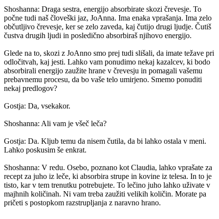
Shoshanna: Draga sestra, energijo absorbirate skozi črevesje. To
počne tudi naš človeški jaz, JoAnna. Ima enaka vprašanja. Ima zelo
občutljivo črevesje, ker se zelo zaveda, kaj čutijo drugi ljudje. Čutiš
čustva drugih ljudi in posledično absorbiraš njihovo energijo.
Glede na to, skozi z JoAnno smo prej tudi slišali, da imate težave pri
odločitvah, kaj jesti. Lahko vam ponudimo nekaj kazalcev, ki bodo
absorbirali energijo zaužite hrane v črevesju in pomagali vašemu
prebavnemu procesu, da bo vaše telo umirjeno. Smemo ponuditi
nekaj predlogov?
Gostja: Da, vsekakor.
Shoshanna: Ali vam je všeč leča?
Gostja: Da. Kljub temu da nisem čutila, da bi lahko ostala v meni.
Lahko poskusim še enkrat.
Shoshanna: V redu. Osebo, poznano kot Claudia, lahko vprašate za
recept za juho iz leče, ki absorbira strupe in kovine iz telesa. In to je
tisto, kar v tem trenutku potrebujete. To lečino juho lahko uživate v
majhnih količinah. Ni vam treba zaužiti velikih količin. Morate pa
pričeti s postopkom razstrupljanja z naravno hrano.