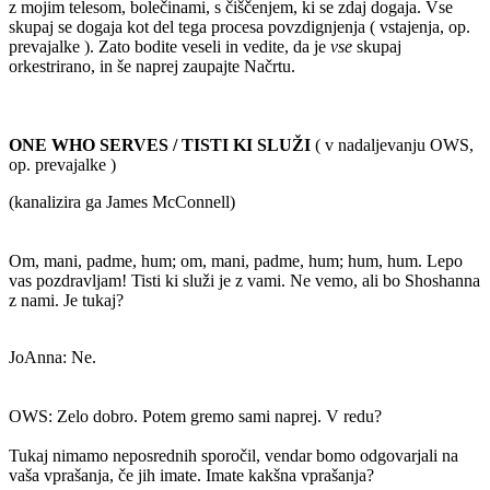
z mojim telesom, bolečinami, s čiščenjem, ki se zdaj dogaja. Vse
skupaj se dogaja kot del tega procesa povzdignjenja ( vstajenja, op.
prevajalke ). Zato bodite veseli in vedite, da je
vse
skupaj
orkestrirano, in še naprej zaupajte Načrtu.
ONE WHO SERVES / TISTI KI SLUŽI
( v nadaljevanju OWS,
op. prevajalke )
(kanalizira ga James McConnell)
Om, mani, padme, hum; om, mani, padme, hum; hum, hum. Lepo
vas pozdravljam! Tisti ki služi je z vami. Ne vemo, ali bo Shoshanna
z nami. Je tukaj?
JoAnna: Ne.
OWS: Zelo dobro. Potem gremo sami naprej. V redu?
Tukaj nimamo neposrednih sporočil, vendar bomo odgovarjali na
vaša vprašanja, če jih imate. Imate kakšna vprašanja?