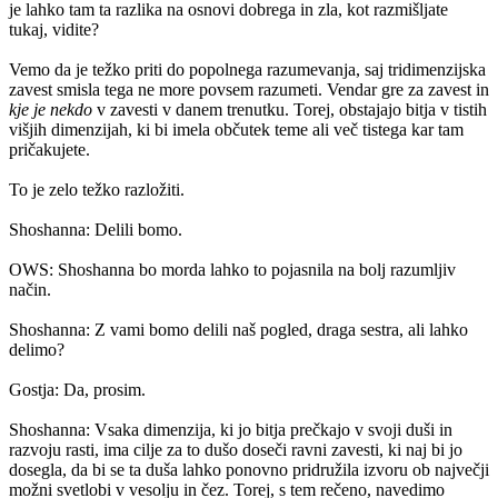
je lahko tam ta razlika na osnovi dobrega in zla, kot razmišljate
tukaj, vidite?
Vemo da je težko priti do popolnega razumevanja, saj tridimenzijska
zavest smisla tega ne more povsem razumeti. Vendar gre za zavest in
kje je nekdo
v zavesti v danem trenutku. Torej, obstajajo bitja v tistih
višjih dimenzijah, ki bi imela občutek teme ali več tistega kar tam
pričakujete.
To je zelo težko razložiti.
Shoshanna: Delili bomo.
OWS: Shoshanna bo morda lahko to pojasnila na bolj razumljiv
način.
Shoshanna: Z vami bomo delili naš pogled, draga sestra, ali lahko
delimo?
Gostja: Da, prosim.
Shoshanna: Vsaka dimenzija, ki jo bitja prečkajo v svoji duši in
razvoju rasti, ima cilje za to dušo doseči ravni zavesti, ki naj bi jo
dosegla, da bi se ta duša lahko ponovno pridružila izvoru ob največji
možni svetlobi v vesolju in čez. Torej, s tem rečeno, navedimo