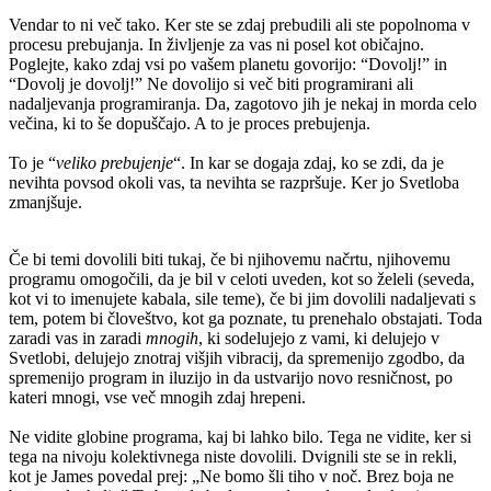
Vendar to ni več tako. Ker ste se zdaj prebudili ali ste popolnoma v
procesu prebujanja. In življenje za vas ni posel kot običajno.
Poglejte, kako zdaj vsi po vašem planetu govorijo: “Dovolj!” in
“Dovolj je dovolj!” Ne dovolijo si več biti programirani ali
nadaljevanja programiranja. Da, zagotovo jih je nekaj in morda celo
večina, ki to še dopuščajo. A to je proces prebujenja.
To je “
veliko prebujenje
“. In kar se dogaja zdaj, ko se zdi, da je
nevihta povsod okoli vas, ta nevihta se razpršuje. Ker jo Svetloba
zmanjšuje.
Če bi temi dovolili biti tukaj, če bi njihovemu načrtu, njihovemu
programu omogočili, da je bil v celoti uveden, kot so želeli (seveda,
kot vi to imenujete kabala, sile teme), če bi jim dovolili nadaljevati s
tem, potem bi človeštvo, kot ga poznate, tu prenehalo obstajati. Toda
zaradi vas in zaradi
mnogih
, ki sodelujejo z vami, ki delujejo v
Svetlobi, delujejo znotraj višjih vibracij, da spremenijo zgodbo, da
spremenijo program in iluzijo in da ustvarijo novo resničnost, po
kateri mnogi, vse več mnogih zdaj hrepeni.
Ne vidite globine programa, kaj bi lahko bilo. Tega ne vidite, ker si
tega na nivoju kolektivnega niste dovolili. Dvignili ste se in rekli,
kot je James povedal prej: „Ne bomo šli tiho v noč. Brez boja ne