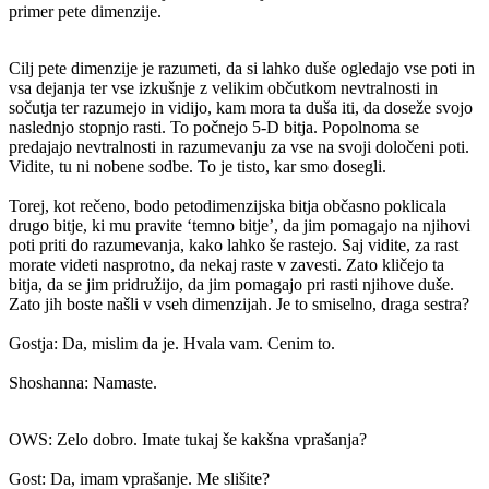
primer pete dimenzije.
Cilj pete dimenzije je razumeti, da si lahko duše ogledajo vse poti in
vsa dejanja ter vse izkušnje z velikim občutkom nevtralnosti in
sočutja ter razumejo in vidijo, kam mora ta duša iti, da doseže svojo
naslednjo stopnjo rasti. To počnejo 5-D bitja. Popolnoma se
predajajo nevtralnosti in razumevanju za vse na svoji določeni poti.
Vidite, tu ni nobene sodbe. To je tisto, kar smo dosegli.
Torej, kot rečeno, bodo petodimenzijska bitja občasno poklicala
drugo bitje, ki mu pravite ‘temno bitje’, da jim pomagajo na njihovi
poti priti do razumevanja, kako lahko še rastejo. Saj vidite, za rast
morate videti nasprotno, da nekaj raste v zavesti. Zato kličejo ta
bitja, da se jim pridružijo, da jim pomagajo pri rasti njihove duše.
Zato jih boste našli v vseh dimenzijah. Je to smiselno, draga sestra?
Gostja: Da, mislim da je. Hvala vam. Cenim to.
Shoshanna: Namaste.
OWS: Zelo dobro. Imate tukaj še kakšna vprašanja?
Gost: Da, imam vprašanje. Me slišite?