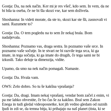
Gostja: Da, na nek način. Ker mi je res všeč, kdo sem. In vem, da ne
bi bila ta oseba, če ne bi šla skozi vse, kar sem doživela.
Shoshanna: In videti morate, da ste to, skozi kar ste šli, zasnovali vi
sami. Razumete to?
Gostja: Da. O tem pogledu na to sem že nekaj brala. Bom
nadaljevala.
Shoshanna: Poznamo vas, draga sestra. In poznamo vaše srce. In
poznamo vaše sočutje. In te stvari ne bi razvile tega srca, ki ga
imate, in tega sočutja, ki ga imate do drugih, če tega sami ne bi
izkusili. Tako deluje ta dimenzija, vidite.
Upamo, da smo na nek način pomagali. Namaste.
Gostja: Da. Hvala vam.
OWS: Zelo dobro. So tu še kakšna vprašanja?
Gostja: Da, dragi. Imam nekaj vprašanj, vendar bom začel z enim, vi
pa me lahko obvestite, če bo čas še za kakšno. Bral sem Zakon
Enega in tudi gledal videoposnetke, kot jih vedno gledam od raznih
ljudi in zdi se, da temna bitja, ki prihajajo na naš planet (tista, ki se