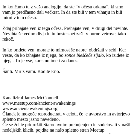
In končamo tu z vašo analogijo, da ste “v očesu orkana”, ki smo
vam jo predčasno dali večkrat. In da ste bili v tem viharju in bili
mirni v tem očesu.
Zdaj prihajate ven iz tega očesa. Prehajate ven, v drugi del nevihte.
Nevihta še vedno divja in tu boste spet zašli v burne vetrove, tako
rekoč.
In ko pridete ven, morate to mirnost še naprej obdržati v sebi. Ker
veste, da ko izhajate iz njega, bo
sonce bleščeče sijalo
, ko izidete iz
njega. To je vse, kar smo imeli za danes.
Šanti. Mir z vami. Bodite Eno.
Kanaliziral James McConnell
www.meetup.com/ancient-awakenings
www.ancientawakenings.org
Članek je mogoče reproducirati v celoti, če je avtorstvo in avtorjevo
spletno mesto jasno navedeno.
Če se želite pridružiti Starodavnim prebujenjem in sodelovati v naših
nedeljskih klicih, pojdite na našo spletno stran Meetup