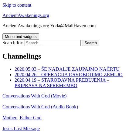
Skip to content
AncientAwakenings.org
AncientAwakenings.org Yoda@MailHaven.com
Menu and widgets
Search for:
Channelings
2020.05.03 – ŠE NADALJE ZAUPAJMO NAČRTU
2020.04.26 – OPERACIJA OSVOBODIMO ZEMLJO
2020.04.19 – STARODAVNA PREBUJENJA –
PRIPRAVA NA SPREMEMBO
Conversations With God (Movie)
Conversations With God (Audio Book)
Mother | Father God
Jesus Last Message