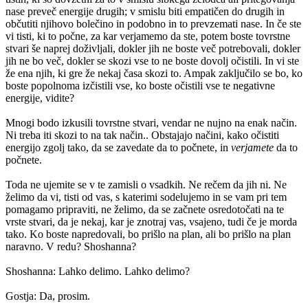
nase preveč energije drugih; v smislu biti empatičen do drugih in
občutiti njihovo bolečino in podobno in to prevzemati nase. In če ste
vi tisti, ki to počne, za kar verjamemo da ste, potem boste tovrstne
stvari še naprej doživljali, dokler jih ne boste več potrebovali, dokler
jih ne bo več, dokler se skozi vse to ne boste dovolj očistili. In vi ste
že ena njih, ki gre že nekaj časa skozi to. Ampak zaključilo se bo, ko
boste popolnoma izčistili vse, ko boste očistili vse te negativne
energije, vidite?
Mnogi bodo izkusili tovrstne stvari, vendar ne nujno na enak način.
Ni treba iti skozi to na tak način.. Obstajajo načini, kako očistiti
energijo zgolj tako, da se zavedate da to počnete, in
verjamete
da to
počnete.
Toda ne ujemite se v te zamisli o vsadkih. Ne rečem da jih ni. Ne
želimo da vi, tisti od vas, s katerimi sodelujemo in se vam pri tem
pomagamo pripraviti, ne želimo, da se začnete osredotočati na te
vrste stvari, da je nekaj, kar je znotraj vas, vsajeno, tudi če je morda
tako. Ko boste napredovali, bo prišlo na plan, ali bo prišlo na plan
naravno. V redu? Shoshanna?
Shoshanna: Lahko delimo. Lahko delimo?
Gostja: Da, prosim.