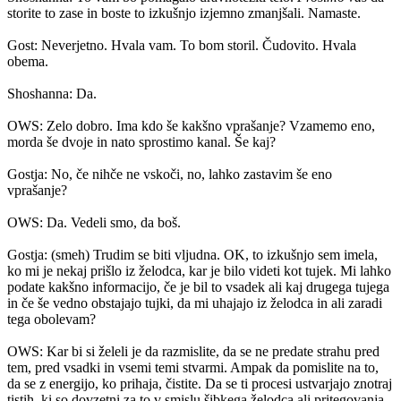
storite to zase in boste to izkušnjo izjemno zmanjšali. Namaste.
Gost: Neverjetno. Hvala vam. To bom storil. Čudovito. Hvala
obema.
Shoshanna: Da.
OWS: Zelo dobro. Ima kdo še kakšno vprašanje? Vzamemo eno,
morda še dvoje in nato sprostimo kanal. Še kaj?
Gostja: No, če nihče ne vskoči, no, lahko zastavim še eno
vprašanje?
OWS: Da. Vedeli smo, da boš.
Gostja: (smeh) Trudim se biti vljudna. OK, to izkušnjo sem imela,
ko mi je nekaj prišlo iz želodca, kar je bilo videti kot tujek. Mi lahko
podate kakšno informacijo, če je bil to vsadek ali kaj drugega tujega
in če še vedno obstajajo tujki, da mi uhajajo iz želodca in ali zaradi
tega obolevam?
OWS: Kar bi si želeli je da razmislite, da se ne predate strahu pred
tem, pred vsadki in vsemi temi stvarmi. Ampak da pomislite na to,
da se z energijo, ko prihaja, čistite. Da se ti procesi ustvarjajo znotraj
tistih, ki so dovzetni za to v smislu šibkega želodca ali pritegovanja