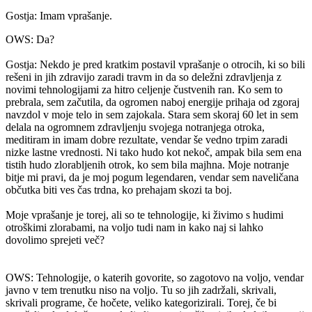
Gostja: Imam vprašanje.
OWS: Da?
Gostja: Nekdo je pred kratkim postavil vprašanje o otrocih, ki so bili
rešeni in jih zdravijo zaradi travm in da so deležni zdravljenja z
novimi tehnologijami za hitro celjenje čustvenih ran. Ko sem to
prebrala, sem začutila, da ogromen naboj energije prihaja od zgoraj
navzdol v moje telo in sem zajokala. Stara sem skoraj 60 let in sem
delala na ogromnem zdravljenju svojega notranjega otroka,
meditiram in imam dobre rezultate, vendar še vedno trpim zaradi
nizke lastne vrednosti. Ni tako hudo kot nekoč, ampak bila sem ena
tistih hudo zlorabljenih otrok, ko sem bila majhna. Moje notranje
bitje mi pravi, da je moj pogum legendaren, vendar sem naveličana
občutka biti ves čas trdna, ko prehajam skozi ta boj.
Moje vprašanje je torej, ali so te tehnologije, ki živimo s hudimi
otroškimi zlorabami, na voljo tudi nam in kako naj si lahko
dovolimo sprejeti več?
OWS: Tehnologije, o katerih govorite, so zagotovo na voljo, vendar
javno v tem trenutku niso na voljo. Tu so jih zadržali, skrivali,
skrivali programe, če hočete, veliko kategorizirali. Torej, če bi