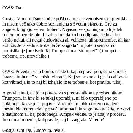
OWS: Da.
Gostja: V redu. Danes mi je prišla na misel svetopisemska prerokba
in nisem več tako dobro seznanjena s Svetim pismom. Gre za
angele, ki igrajo sedem trobent. Nejasno se spominjam, ali je teh
sedem trobent igralo. In zdi se mi da ko bo odigrana sedma, bo
prišlo nekaj, ali nekaj čudovitega ali velikega, ali spremembe, ali kar
koli že. Je ta sedma trobenta že zaigrala? In potem sem samo
pomislila: je [predsednik] Trump sedma ‘strumpet?’ ( trumpet =
trobenta, op. prevajalke )
OWS: Povedali vam bomo, da ste tukaj na pravi poti, če razumete
izraze “trobenta” v smislu vibracij. Kaj so pesem ali glasba ali zvok
kot vibracija in to naj bi izhajalo iz te trobente, kot pravite, tukaj.
A pravite tudi, da je tu povezava s predsednikom, predsednikom
Trumpom, in
ime
ki se tukaj uporablja, ni bilo uporabljeno po
naključju, ko se je ta pojavil. V redu? To lahko rečemo na tem
mestu. Ne morem dati preveč informacij in zagotovo ne
kdaj
v zvezi
z datumom ali kaj podobnega. Ampak vedite, to je zdaj v procesu.
In sedma trobenta, kot pravite, naj bi zaigrala. V redu?
Gostja: Oh! Da. Čudovito, hvala.