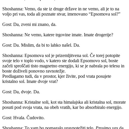
Shoshanna: Vemo, da ste iz druge države in ne vemo, ali je to na
voljo pri vas, toda ali poznate stvar, imenovano “Epsomova sol?”
Gost: Da, zveni mi znano, da.
Shoshanna: Ne vemo, katere trgovine imate. Imate drogerije?
Gost: Da. Mislim, da bi to lahko našel. Da.
Shoshanna: Epsomova sol je prizemljitvena sol. Če torej potopite
svoje telo v toplo vodo, v katero ste dodali Epsomovo sol, boste
začeli sproščati tisto magnetno energijo, ki se je nabrala po telesu in
boste doživeli ponovno ravnotežje.
Predlagamo tudi, da v prostor, kjer živite, pod vrata posujete
kristalno sol. Imate dvoje vrat?
Gost: Da, dvoje. Da.
Shoshanna: Kristalne soli, kot sta himalajska ali kristalna sol, morate
posuti pod svoja vrata, na obeh vratih, kar bo absorbiralo energijo.
Gost: Hvala. Čudovito.
Shoshanna: To vam bo pomagalo uravnotežiti telo.
Prosimo vas
da