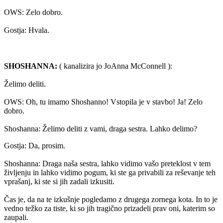
OWS: Zelo dobro.
Gostja: Hvala.
SHOSHANNA:
( kanalizira jo JoAnna McConnell ):
Želimo deliti.
OWS: Oh, tu imamo Shoshanno! Vstopila je v stavbo! Ja! Zelo
dobro.
Shoshanna: Želimo deliti z vami, draga sestra. Lahko delimo?
Gostja: Da, prosim.
Shoshanna: Draga naša sestra, lahko vidimo vašo preteklost v tem
življenju in lahko vidimo pogum, ki ste ga privabili za reševanje teh
vprašanj, ki ste si jih zadali izkusiti.
Čas je, da na te izkušnje pogledamo z drugega zornega kota. In to je
vedno težko za tiste, ki so jih tragično prizadeli prav oni, katerim so
zaupali.