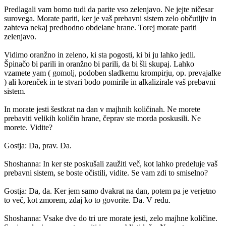
Predlagali vam bomo tudi da parite vso zelenjavo. Ne jejte ničesar
surovega. Morate pariti, ker je vaš prebavni sistem zelo občutljiv in
zahteva nekaj predhodno obdelane hrane. Torej morate pariti
zelenjavo.
Vidimo oranžno in zeleno, ki sta pogosti, ki bi ju lahko jedli.
Špinačo bi parili in oranžno bi parili, da bi šli skupaj. Lahko
vzamete yam ( gomolj, podoben sladkemu krompirju, op. prevajalke
) ali korenček in te stvari bodo pomirile in alkalizirale vaš prebavni
sistem.
In morate jesti šestkrat na dan v majhnih količinah. Ne morete
prebaviti velikih količin hrane, čeprav ste morda poskusili. Ne
morete. Vidite?
Gostja: Da, prav. Da.
Shoshanna: In ker ste poskušali zaužiti več, kot lahko predeluje vaš
prebavni sistem, se boste očistili, vidite. Se vam zdi to smiselno?
Gostja: Da, da. Ker jem samo dvakrat na dan, potem pa je verjetno
to več, kot zmorem, zdaj ko to govorite. Da. V redu.
Shoshanna: Vsake dve do tri ure morate jesti, zelo majhne količine.