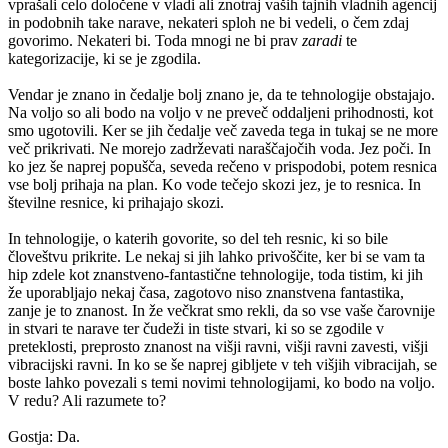
vprašali celo določene v vladi ali znotraj vaših tajnih vladnih agencij
in podobnih take narave, nekateri sploh ne bi vedeli, o čem zdaj
govorimo. Nekateri bi. Toda mnogi ne bi prav
zaradi
te
kategorizacije, ki se je zgodila.
Vendar je znano in čedalje bolj znano je, da te tehnologije obstajajo.
Na voljo so ali bodo na voljo v ne preveč oddaljeni prihodnosti, kot
smo ugotovili. Ker se jih čedalje več zaveda tega in tukaj se ne more
več prikrivati. Ne morejo zadrževati naraščajočih voda. Jez poči. In
ko jez še naprej popušča, seveda rečeno v prispodobi, potem resnica
vse bolj prihaja na plan. Ko vode tečejo skozi jez, je to resnica. In
številne resnice, ki prihajajo skozi.
In tehnologije, o katerih govorite, so del teh resnic, ki so bile
človeštvu prikrite. Le nekaj si jih lahko privoščite, ker bi se vam ta
hip zdele kot znanstveno-fantastične tehnologije, toda tistim, ki jih
že uporabljajo nekaj časa, zagotovo niso znanstvena fantastika,
zanje je to znanost. In že večkrat smo rekli, da so vse vaše čarovnije
in stvari te narave ter čudeži in tiste stvari, ki so se zgodile v
preteklosti, preprosto znanost na višji ravni, višji ravni zavesti, višji
vibracijski ravni. In ko se še naprej gibljete v teh višjih vibracijah, se
boste lahko povezali s temi novimi tehnologijami, ko bodo na voljo.
V redu? Ali razumete to?
Gostja: Da.