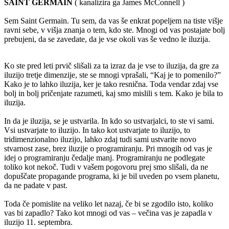
SAINT GERMAIN
( kanalizira ga James McConnell )
Sem Saint Germain. Tu sem, da vas še enkrat popeljem na tiste višje
ravni sebe, v višja znanja o tem, kdo ste. Mnogi od vas postajate bolj
prebujeni, da se zavedate, da je vse okoli vas še vedno le iluzija.
Ko ste pred leti prvič slišali za ta izraz da je vse to iluzija, da gre za
iluzijo tretje dimenzije, ste se mnogi vprašali, “Kaj je to pomenilo?”
Kako je to lahko iluzija, ker je tako resnična. Toda vendar zdaj vse
bolj in bolj pričenjate razumeti, kaj smo mislili s tem. Kako je bila to
iluzija.
In da je iluzija, se je ustvarila. In kdo so ustvarjalci, to ste vi sami.
Vsi ustvarjate to iluzijo. In tako kot ustvarjate to iluzijo, to
tridimenzionalno iluzijo, lahko zdaj tudi sami ustvarite novo
stvarnost zase, brez iluzije o programiranju. Pri mnogih od vas je
idej o programiranju čedalje manj. Programiranju ne podlegate
toliko kot nekoč. Tudi v vašem pogovoru prej smo slišali, da ne
dopuščate propagande programa, ki je bil uveden po vsem planetu,
da ne padate v past.
Toda če pomislite na veliko let nazaj, če bi se zgodilo isto, koliko
vas bi zapadlo? Tako kot mnogi od vas – večina vas je zapadla v
iluzijo 11. septembra.