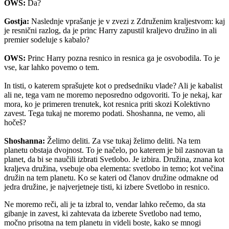
OWS:
Da?
Gostja:
Naslednje vprašanje je v zvezi z Združenim kraljestvom: kaj
je resnični razlog, da je princ Harry zapustil kraljevo družino in ali
premier sodeluje s kabalo?
OWS:
Princ Harry pozna resnico in resnica ga je osvobodila. To je
vse, kar lahko povemo o tem.
In tisti, o katerem sprašujete kot o predsedniku vlade? Ali je kabalist
ali ne, tega vam ne moremo neposredno odgovoriti. To je nekaj, kar
mora, ko je primeren trenutek, kot resnica priti skozi Kolektivno
zavest. Tega tukaj ne moremo podati. Shoshanna, ne vemo, ali
hočeš?
Shoshanna:
Želimo deliti. Za vse tukaj želimo deliti. Na tem
planetu obstaja dvojnost. To je načelo, po katerem je bil zasnovan ta
planet, da bi se naučili izbrati Svetlobo. Je izbira. Družina, znana kot
kraljeva družina, vsebuje oba elementa: svetlobo in temo; kot večina
družin na tem planetu. Ko se kateri od članov družine odmakne od
jedra družine, je najverjetneje tisti, ki izbere Svetlobo in resnico.
Ne moremo reči, ali je ta izbral to, vendar lahko rečemo, da sta
gibanje in zavest, ki zahtevata da izberete Svetlobo nad temo,
močno prisotna na tem planetu in videli boste, kako se mnogi