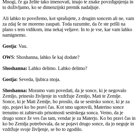
Mnogi, če ga želite tako imenovati, imajo te znake povzdignjenja in
to doživljamo, ko se dimenzijski premik nadaljuje.
Ali lahko to povežemo, kot sprašujete, z drugim soncem ali ne, vam
za zdaj še ne moremo zaupati. Toda razumite, da če ste prišli na
plano s tem vidikom, ima nekaj veljave. In to je vse, kar vam lahko
namignemo.
Gostja
: Vau.
OWS
: Shoshanna, lahko še kaj dodate?
Shoshanna:
Lahko delimo. Lahko delimo?
Gostja:
Seveda, ljubica moja.
Shoshanna:
Moramo vam povedati, da je sonce, ki je negovalo
Zemljo, prineslo življenje in vzdržuje Zemljo, Mati te Zemlje.
Sonce, ki je Mati Zemlje, bo prosilo, da se sestrsko sonce, ki je za
njo, pojavi ko bo pravi čas. Kot smo ugotovili, Materino sonce
trenutno ni zahtevalo prisotnosti sestrskega sonca. Vemo, da je
drugo sonce že ves čas tam, vendar je za Materjo. Ko bo pravi čas in
ko bo Zemlja potrebovala, da se pojavi drugo sonce, da jo neguje in
vzdržuje svoje življenje, se bo to zgodilo.