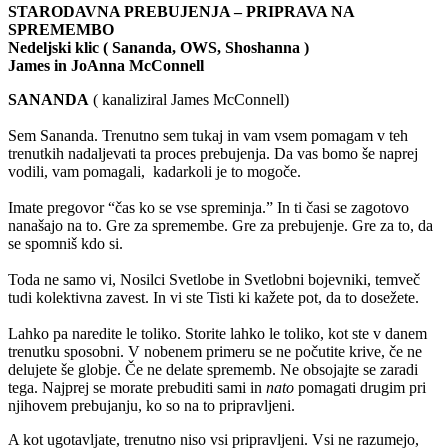
STARODAVNA PREBUJENJA – PRIPRAVA NA
SPREMEMBO
Nedeljski klic ( Sananda, OWS, Shoshanna )
James in JoAnna McConnell
SANANDA
( kanaliziral James McConnell)
Sem Sananda. Trenutno sem tukaj in vam vsem pomagam v teh
trenutkih nadaljevati ta proces prebujenja. Da vas bomo še naprej
vodili, vam pomagali, kadarkoli je to mogoče.
Imate pregovor “čas ko se vse spreminja.” In ti časi se zagotovo
nanašajo na to. Gre za spremembe. Gre za prebujenje. Gre za to, da
se spomniš kdo si.
Toda ne samo vi, Nosilci Svetlobe in Svetlobni bojevniki, temveč
tudi kolektivna zavest. In vi ste Tisti ki kažete pot, da to dosežete.
Lahko pa naredite le toliko. Storite lahko le toliko, kot ste v danem
trenutku sposobni. V nobenem primeru se ne počutite krive, če ne
delujete še globje. Če ne delate sprememb. Ne obsojajte se zaradi
tega. Najprej se morate prebuditi sami in
nato
pomagati drugim pri
njihovem prebujanju, ko so na to pripravljeni.
A kot ugotavljate, trenutno niso vsi pripravljeni. Vsi ne razumejo,