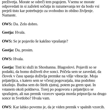
preživetja. Morate se odreči tem pogojem. Vsemu se morate
odpovedati in si zaželeti sočutja in razumevanja ter da bodo vsi
prejeli tisto kar potrebujejo za svobodno in obilno življenje.
Namaste.
OWS:
Da. Zelo dobro.
Gostja:
Hvala.
OWS:
Se je pojavilo še kakšno vprašanje?
Gostja:
Da, prosim.
OWS:
Hvala.
Gostja:
Tisti ki služi in Shoshanna. Blagoslovi. Pojavili so se
podatki, da bomo doživeli dve sonci. Pričela sem se zavedati, da
človek v času spanja doživlja premike na višje vibracije. Moja
prijateljica, s katero sem se včeraj pogovarjala, ima podobno
izkušnjo. Budna sem do štirih zjutraj, potem pa grem spat. In
vstanem okoli poldneva. Torej po pogovoru s prijateljico se
sprašujem, ali nas premik vzorcev spanja morda pripravlja na drugo
sonce in Svetlobo? Hvala vam.
OWS
: Kar lahko povemo je, da je viden premik v spalnih vzorcih.