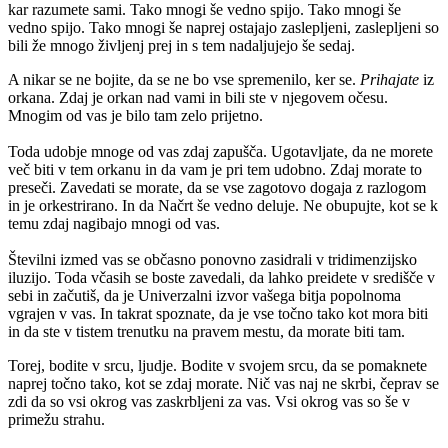
kar razumete sami. Tako mnogi še vedno spijo. Tako mnogi še
vedno spijo. Tako mnogi še naprej ostajajo zaslepljeni, zaslepljeni so
bili že mnogo življenj prej in s tem nadaljujejo še sedaj.
A nikar se ne bojite, da se ne bo vse spremenilo, ker se.
Prihajate
iz
orkana. Zdaj je orkan nad vami in bili ste v njegovem očesu.
Mnogim od vas je bilo tam zelo prijetno.
Toda udobje mnoge od vas zdaj zapušča. Ugotavljate, da ne morete
več biti v tem orkanu in da vam je pri tem udobno. Zdaj morate to
preseči. Zavedati se morate, da se vse zagotovo dogaja z razlogom
in je orkestrirano. In da Načrt še vedno deluje. Ne obupujte, kot se k
temu zdaj nagibajo mnogi od vas.
Številni izmed vas se občasno ponovno zasidrali v tridimenzijsko
iluzijo. Toda včasih se boste zavedali, da lahko preidete v središče v
sebi in začutiš, da je Univerzalni izvor vašega bitja popolnoma
vgrajen v vas. In takrat spoznate, da je vse točno tako kot mora biti
in da ste v tistem trenutku na pravem mestu, da morate biti tam.
Torej, bodite v srcu, ljudje. Bodite v svojem srcu, da se pomaknete
naprej točno tako, kot se zdaj morate. Nič vas naj ne skrbi, čeprav se
zdi da so vsi okrog vas zaskrbljeni za vas. Vsi okrog vas so še v
primežu strahu.