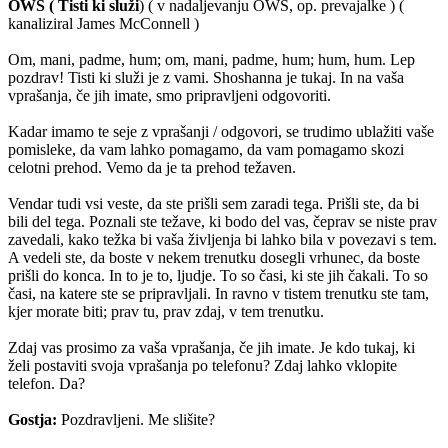
OWS ( Tisti ki služi
) ( v nadaljevanju OWS, op. prevajalke ) (
kanaliziral James McConnell )
Om, mani, padme, hum; om, mani, padme, hum; hum, hum. Lep
pozdrav! Tisti ki služi je z vami. Shoshanna je tukaj. In na vaša
vprašanja, če jih imate, smo pripravljeni odgovoriti.
Kadar imamo te seje z vprašanji / odgovori, se trudimo ublažiti vaše
pomisleke, da vam lahko pomagamo, da vam pomagamo skozi
celotni prehod. Vemo da je ta prehod težaven.
Vendar tudi vsi veste, da ste prišli sem zaradi tega. Prišli ste, da bi
bili del tega. Poznali ste težave, ki bodo del vas, čeprav se niste prav
zavedali, kako težka bi vaša življenja bi lahko bila v povezavi s tem.
A vedeli ste, da boste v nekem trenutku dosegli vrhunec, da boste
prišli do konca. In to je to, ljudje. To so časi, ki ste jih čakali. To so
časi, na katere ste se pripravljali. In ravno v tistem trenutku ste tam,
kjer morate biti; prav tu, prav zdaj, v tem trenutku.
Zdaj vas prosimo za vaša vprašanja, če jih imate. Je kdo tukaj, ki
želi postaviti svoja vprašanja po telefonu? Zdaj lahko vklopite
telefon. Da?
Gostja:
Pozdravljeni. Me slišite?