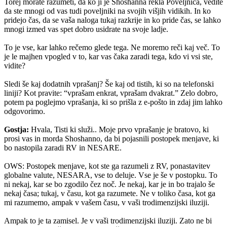
Torej morate razumeti, da ko ji je Shoshanna rekla Poveljnica, vedite
da ste mnogi od vas tudi poveljniki na svojih višjih vidikih. In ko
pridejo čas, da se vaša naloga tukaj razkrije in ko pride čas, se lahko
mnogi izmed vas spet dobro usidrate na svoje ladje.
To je vse, kar lahko rečemo glede tega. Ne moremo reči kaj več. To
je le majhen vpogled v to, kar vas čaka zaradi tega, kdo vi vsi ste,
vidite?
Sledi še kaj dodatnih vprašanj? Še kaj od tistih, ki so na telefonski
liniji? Kot pravite: “vprašam enkrat, vprašam dvakrat.” Zelo dobro,
potem pa poglejmo vprašanja, ki so prišla z e-pošto in zdaj jim lahko
odgovorimo.
Gostja:
Hvala, Tisti ki služi.. Moje prvo vprašanje je bratovo, ki
prosi vas in morda Shoshanno, da bi pojasnili postopek menjave, ki
bo nastopila zaradi RV in NESARE.
OWS: Postopek menjave, kot ste ga razumeli z RV, ponastavitev
globalne valute, NESARA, vse to deluje. Vse je še v postopku. To
ni nekaj, kar se bo zgodilo čez noč. Je nekaj, kar je in bo trajalo še
nekaj časa; tukaj, v času, kot ga razumete. Ne v toliko časa, kot ga
mi razumemo, ampak v vašem času, v vaši trodimenzijski iluziji.
Ampak to je ta zamisel. Je v vaši trodimenzijski iluziji. Zato ne bi