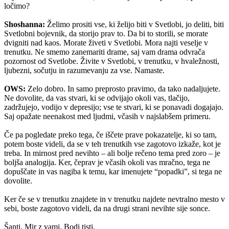
ločimo?
Shoshanna:
Želimo prositi vse, ki želijo biti v Svetlobi, jo deliti, biti
Svetlobni bojevnik, da storijo prav to. Da bi to storili, se morate
dvigniti nad kaos. Morate živeti v Svetlobi. Mora najti veselje v
trenutku. Ne smemo zanemariti drame, saj vam drama odvrača
pozornost od Svetlobe. Živite v Svetlobi, v trenutku, v hvaležnosti,
ljubezni, sočutju in razumevanju za vse. Namaste.
OWS:
Zelo dobro. In samo preprosto pravimo, da tako nadaljujete.
Ne dovolite, da vas stvari, ki se odvijajo okoli vas, tlačijo,
zadržujejo, vodijo v depresijo; vse te stvari, ki se ponavadi dogajajo.
Saj opažate neenakost med ljudmi, včasih v najslabšem primeru.
Če pa pogledate preko tega, če iščete prave pokazatelje, ki so tam,
potem boste videli, da se v teh trenutkih vse zagotovo izkaže, kot je
treba. In mirnost pred nevihto – ali bolje rečeno tema pred zoro – je
boljša analogija. Ker, čeprav je včasih okoli vas mračno, tega ne
dopuščate in vas nagiba k temu, kar imenujete “popadki”, si tega ne
dovolite.
Ker če se v trenutku znajdete in v trenutku najdete nevtralno mesto v
sebi, boste zagotovo videli, da na drugi strani nevihte sije sonce.
Šanti. Mir z vami. Bodi tisti.